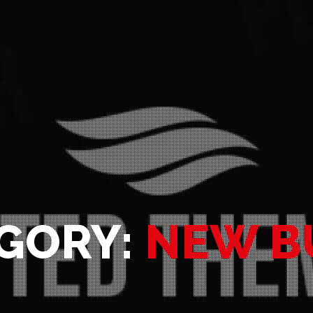
GORY:
NEW B